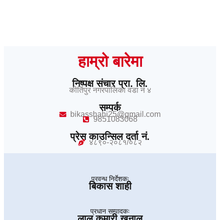
हाम्रो बारेमा
निष्पक्ष संचार प्रा. लि.
कीर्तिपुर नगरपालिका वडा नं ४
सम्पर्क
bikasshahi25@gmail.com
9851083068
प्रेस काउन्सिल दर्ता नं.
४८९०-२०८१/०८२
प्रवन्ध निर्देशकः
बिकास शाही
प्रधान सम्पादकः
लाल कुमारी खनाल