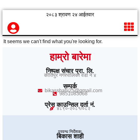
२०८३ श्रावण २४ आईतवार
It seems we can't find what you're looking for.
हाम्रो बारेमा
निष्पक्ष संचार प्रा. लि.
कीर्तिपुर नगरपालिका वडा नं ४
सम्पर्क
bikasshahi25@gmail.com
9851083068
प्रेस काउन्सिल दर्ता नं.
४८९०-२०८१/०८२
प्रवन्ध निर्देशकः
बिकास शाही